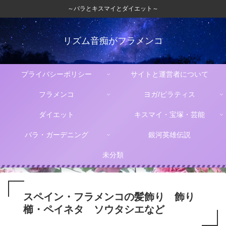
～バラとキスマイとダイエット～
リズム音痴がフラメンコ
プライバシーポリシー
サイトと運営者について
フラメンコ
ヨガ/ピラティス
ダイエット
キスマイ・宝塚・芸能
バラ・ガーデニング
銀河英雄伝説
未分類
スペイン・フラメンコの髪飾り 飾り
櫛・ペイネタ ソウタシエなど