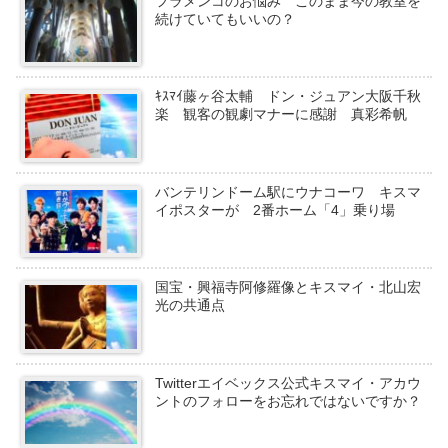
フラメンコのお悩み このまま今の教室を
続けていてもいいの？
ｷｽﾏｲ藤ヶ谷太輔 ドン・ジュアン大阪千秋
楽 観客の観劇マナーに感謝 真彩希帆
バンテリンドーム駅にウナコーワ キスマ
イポスターが 2番ホーム「4」乗り場
国宝・興福寺阿修羅像とキスマイ・北山宏
光の共通点
Twitterエイベックス公式キスマイ・アカウ
ントのフォローをお忘れではないですか？