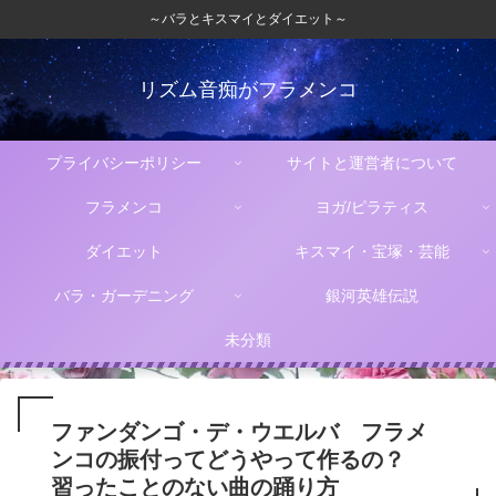
～バラとキスマイとダイエット～
リズム音痴がフラメンコ
プライバシーポリシー
サイトと運営者について
フラメンコ
ヨガ/ピラティス
ダイエット
キスマイ・宝塚・芸能
バラ・ガーデニング
銀河英雄伝説
未分類
ファンダンゴ・デ・ウエルバ フラメ
ンコの振付ってどうやって作るの？
習ったことのない曲の踊り方