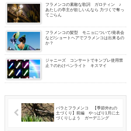
フラメンコの素敵な歌詞 ガロティン ♪
あたしの亭主が欲しいんなら 力づくで奪っ
てごらん
フラメンコの髪型 モニョについて/発表会
など/ショートヘアでフラメンコは出来るの
か？
ジャニーズ コンサートでキンブレ使用禁
止？のわけペンライト キスマイ
バラとフラメンコ 【季節外れの
土づくり】前編 やっぱり1月に土
づくりしよう ガーデニング