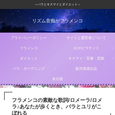
～バラとキスマイとダイエット～
リズム音痴がフラメンコ
プライバシーポリシー
サイトと運営者について
フラメンコ
ヨガ/ピラティス
ダイエット
キスマイ・宝塚・芸能
バラ・ガーデニング
銀河英雄伝説
未分類
フラメンコの素敵な歌詞/ロメーラ/ロメ
ラ♪あなたが歩くとき、バラとユリがこ
ぼれる