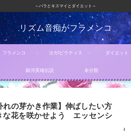
～バラとキスマイとダイエット～
リズム音痴がフラメンコ
フラメンコ
ヨガ/ピラティス
ダイエット
銀河英雄伝説
未分類
外れの芽かき作業】伸ばしたい方
きな花を咲かせよう エッセンシ