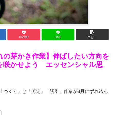
Pocket
LINE
コピー
れの芽かき作業】伸ばしたい方向を
を咲かせよう エッセンシャル思
土づくり」と「剪定」「誘引」作業が3月にずれ込ん