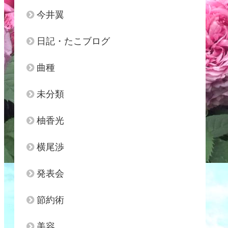
今井翼
日記・たこブログ
曲種
未分類
柚香光
横尾渉
発表会
節約術
美容