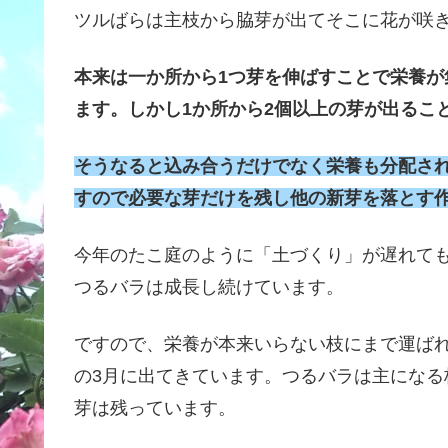
ツルばらは主枝から脇芽が出てそこに花が咲
本来は一か所から1つ芽を伸ばすことで栄養
ます。しかし1か所から2個以上の芽が出るこ
そうなると込み合うだけでなく栄養も分配さ
すので必要な芽だけを残し他の新芽を落とす作
今年のたこ庭のように「土づくり」が遅れて
つるバラは成長し続けています。
ですので、栄養が本来いらない枝にまで運ば
の3月に出てきています。つるバラは主にな
芽は残っています。