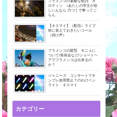
フラメンコの素敵な歌詞 ガ
ロティン ♪あたしの亭主が欲
しいんなら 力づくで奪ってご
らん
【キスマイ】（配信）ライブ
前に覚えておきたいコール
（掛け声）
フラメンコの髪型 モニョに
ついて/発表会など/ショートヘ
アでフラメンコは出来るの
か？
ジャニーズ コンサートでキ
ンブレ使用禁止？のわけペン
ライト キスマイ
カテゴリー