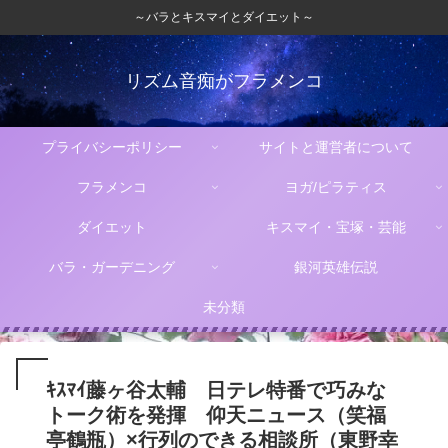
～バラとキスマイとダイエット～
リズム音痴がフラメンコ
プライバシーポリシー
サイトと運営者について
フラメンコ
ヨガ/ピラティス
ダイエット
キスマイ・宝塚・芸能
バラ・ガーデニング
銀河英雄伝説
未分類
ｷｽﾏｲ藤ヶ谷太輔 日テレ特番で巧みな
トーク術を発揮 仰天ニュース（笑福
亭鶴瓶）×行列のできる相談所（東野幸