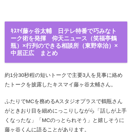
ｷｽﾏｲ藤ヶ谷太輔 日テレ特番で巧みなト
ーク術を発揮 仰天ニュース（笑福亭鶴
瓶）×行列のできる相談所（東野幸治）×
中居正広 まとめ
約1分30秒程の短いトークで主要3人を見事に絡め
たトークを披露したキスマイ藤ヶ谷太輔さん。
ふたりでMCを務めるAスタジオプラスで鶴瓶さん
がときおり目を細めにっこりしながら「話しが上手
くなったな」「MCのっとられそう」と嬉しそうに
藤ヶ谷くんに語ることがあります。