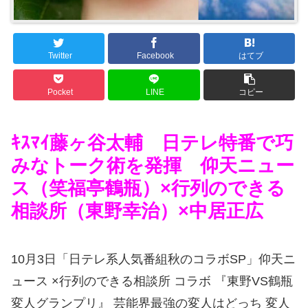
Twitter
Facebook
はてブ
Pocket
LINE
コピー
ｷｽﾏｲ藤ヶ谷太輔 日テレ特番で巧
みなトーク術を発揮 仰天ニュー
ス（笑福亭鶴瓶）×行列のできる
相談所（東野幸治）×中居正広
10月3日「日テレ系人気番組秋のコラボSP」
仰天ニ
ュース
×
行列のできる相談所
コラボ
『東野VS鶴瓶
変人グランプリ』 芸能界最強の変人はどっち
変人