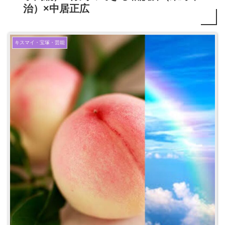
治）×中居正広
キスマイ・宝塚・芸能