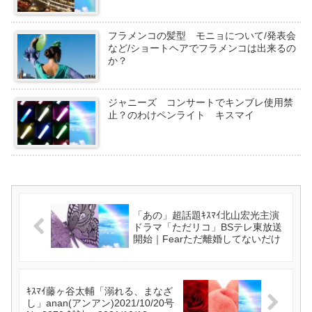
フラメンコの髪型 モニョについて/発表会
など/ショートヘアでフラメンコは出来るの
か？
ジャニーズ コンサートでキンブレ使用禁
止？のわけペンライト キスマイ
「あの」超話題ｷｽﾏｲ北山宏光主演
ドラマ「ただリコ」BSテレ東放送
開始｜Fearただ離婚してないだけ
ｷｽﾏｲ藤ヶ谷太輔「溺れる、まなざ
し」anan(アンアン)2021/10/20号