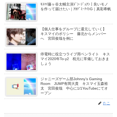
ｷｽﾏｲ藤ヶ谷太輔主演ﾄﾞﾝ･ｼﾞｭｱﾝ｜良いモノ
を作って届けたい｜ｱｶﾃﾞﾐｰﾅｲﾄG｜真彩希帆
【個人仕事をグループに還元していく】
キスマイのポリシー 藤北からメンバー
へ 宮田俊哉を例に
停電時に役立つライブ用ペンライト キス
マイ2020年To-y2 枕元に常備しておきま
しょう
ジャニーズゲーム部Johnny’s Gaming
Room JUMP有岡大貴 キスマイ玉森裕
太 宮田俊哉 中心に1/1YouTubeにてオ
ープン
たこ