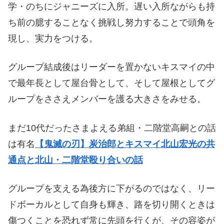
学・のちにジャニーズに入所。遅い入所ながらも持
ち前の臆することなく挑戦し努力することで頭角を
現し、実力をつける。
グループ結成後はリーダーを置かないキスマイの中
で最年長として屋台骨として、そして屋根としてグ
ループをささえメンバーを護る大きさをみせる。
まだ10代だったさまよえる弟組・二階堂高嗣との話
は有名
【鬼滅の刃】炭治郎とキスマイ北山宏光の共
通点と北山・二階堂殴り合いの話
グループを支える為後方に下がるのではなく、リー
ドボーカルとして自身も輝き、路を切り開くときは
傷つくことを恐れず常に先頭を行くが、その容姿が