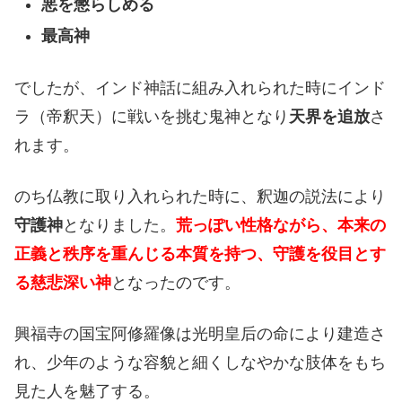
悪を懲らしめる
最高神
でしたが、インド神話に組み入れられた時にインド
ラ（帝釈天）に戦いを挑む鬼神となり
天界を追放
さ
れます。
のち仏教に取り入れられた時に、釈迦の説法により
守護神
となりました。
荒っぽい性格ながら、本来の
正義と秩序を重んじる本質を持つ、守護を役目とす
る慈悲深い神
となったのです。
興福寺の国宝阿修羅像は光明皇后の命により建造さ
れ、少年のような容貌と細くしなやかな肢体をもち
見た人を魅了する。