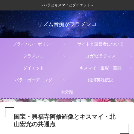
～バラとキスマイとダイエット～
リズム音痴がフラメンコ
プライバシーポリシー
サイトと運営者について
フラメンコ
ヨガ/ピラティス
ダイエット
キスマイ・宝塚・芸能
バラ・ガーデニング
銀河英雄伝説
未分類
国宝・興福寺阿修羅像とキスマイ・北
山宏光の共通点