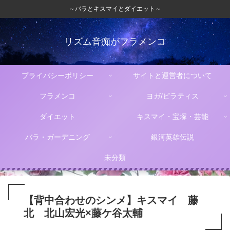
～バラとキスマイとダイエット～
リズム音痴がフラメンコ
プライバシーポリシー
サイトと運営者について
フラメンコ
ヨガ/ピラティス
ダイエット
キスマイ・宝塚・芸能
バラ・ガーデニング
銀河英雄伝説
未分類
【背中合わせのシンメ】キスマイ 藤
北 北山宏光×藤ケ谷太輔