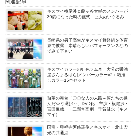
関連記事
キスマイ横尾渉＆藤ヶ谷太輔のメンバーが
30歳になった時の儀式 巨大ぬいぐるみ
長崎県の男子高生がキスマイ舞祭組を体育
祭で披露 素晴らしいパフォーマンスなの
でみて下さい
キスマイカラーの虹色ラムネ 大分の醤油
屋さんまるはら|メンバーカラー×2＋箱推
しカラー15本セット
熱望の舞台「〇〇な人の末路～僕たちの選
んだ××な選択～」DVD化 主演・横尾渉・
宮田俊哉、・二階堂高嗣・千賀健永（キス
マイ）
国宝・興福寺阿修羅像とキスマイ・北山宏
光の共通点