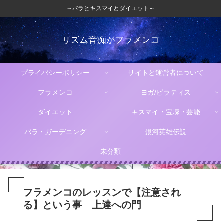
～バラとキスマイとダイエット～
リズム音痴がフラメンコ
プライバシーポリシー
サイトと運営者について
フラメンコ
ヨガ/ピラティス
ダイエット
キスマイ・宝塚・芸能
バラ・ガーデニング
銀河英雄伝説
未分類
フラメンコのレッスンで【注意され
る】という事 上達への門