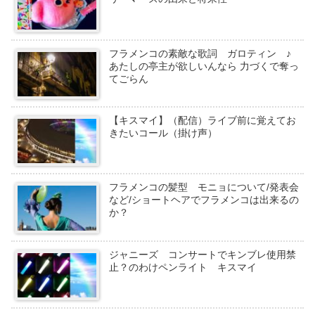
フラメンコの素敵な歌詞 ガロティン ♪
あたしの亭主が欲しいんなら 力づくで奪っ
てごらん
【キスマイ】（配信）ライブ前に覚えてお
きたいコール（掛け声）
フラメンコの髪型 モニョについて/発表会
など/ショートヘアでフラメンコは出来るの
か？
ジャニーズ コンサートでキンブレ使用禁
止？のわけペンライト キスマイ