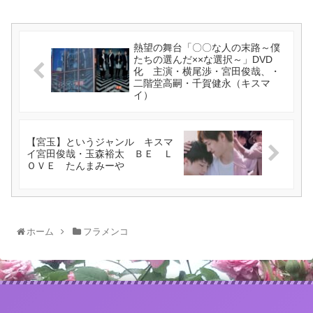
熱望の舞台「〇〇な人の末路～僕
たちの選んだ××な選択～」DVD
化 主演・横尾渉・宮田俊哉、・
二階堂高嗣・千賀健永（キスマ
イ）
【宮玉】というジャンル キスマ
イ宮田俊哉・玉森裕太 ＢＥ Ｌ
ＯＶＥ たんまみーや
ホーム
フラメンコ